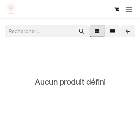
Se rendre au contenu
Aucun produit défini